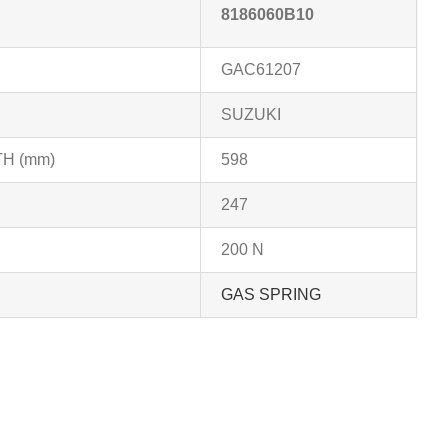
8186060B10
GAC61207
SUZUKI
H (mm)
598
247
200 N
GAS SPRING