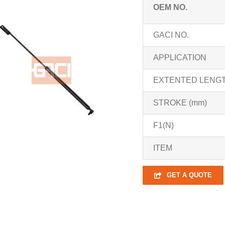
OEM NO.
GACI NO.
APPLICATION
EXTENTED LENGT
STROKE (mm)
F1(N)
ITEM
GET A QUOTE