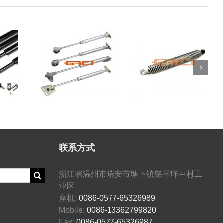
金
家具类
51247204367
联系方式
浙江省温州市瑞安市塘下镇肇平垟中村工
业区
座机:
0086-0577-65326989
Mobile:
0086-13362799820
Fax:
0086-0577-65326987