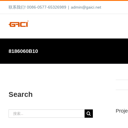
跳
联系我们! 0086-0577-65326989
|
admin@gaici.net
过
内
容
8186060B10
Search
Proje
搜
索：