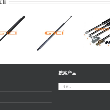
项目
工业五
551489-
68079364AC
类
00-B
搜索产品
搜
索：