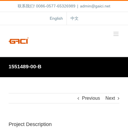
跳
联系我们! 0086-0577-65326989
|
admin@gaici.net
过
内
English
中文
容
1551489-00-B
Previous
Next
Project Description