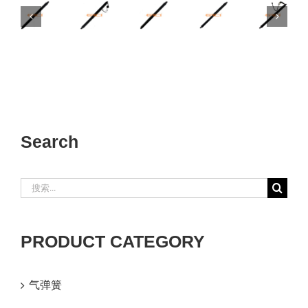
112969800A
106566400B
600661100B
84364267
8433
Search
搜
索：
PRODUCT CATEGORY
气弹簧