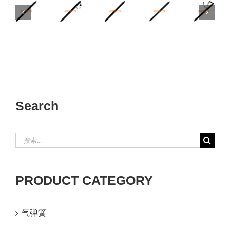
112969800A
106566400B
600661100B
84364267
8433
Search
搜
索：
PRODUCT CATEGORY
气弹簧