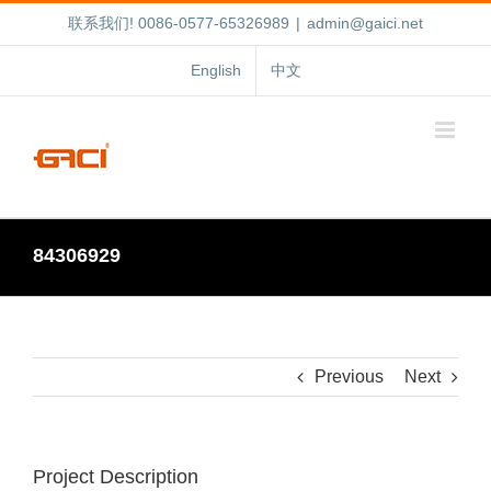
跳
联系我们! 0086-0577-65326989
|
admin@gaici.net
过
内
English
中文
容
84306929
Previous
Next
Project Description